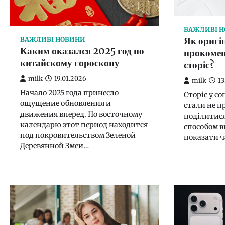
ВАЖЛИВІ 
Як оригі
ВАЖЛИВІ НОВИНИ
Каким оказался 2025 год по
прокомен
китайскому гороскопу
сторіс?
milk
19.01.2026
milk
13
Начало 2025 года принесло
Сторіс у с
ощущение обновления и
стали не п
движения вперед. По восточному
поділитися
календарю этот период находится
способом в
под покровительством Зеленой
показати ч
Деревянной Змеи…