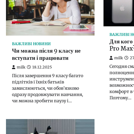
ВАЖЛИВІ 
Для кого
ВАЖЛИВІ НОВИНИ
Pro Max
Чи можна після 9 класу не
вступати і працювати
milk
27
Сегодня см
milk
18.12.2025
полноценн
Після завершення 9 класу багато
инструмент
підлітків і їхніх батьків
возможност
замислюються, чи обов’язково
комфорт в 
одразу продовжувати навчання,
Поэтому…
чи можна зробити паузу і…