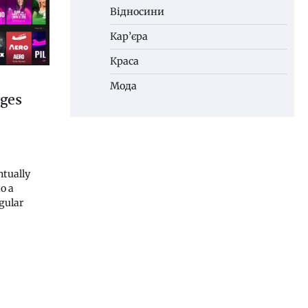
Відносини
Кар’єра
Краса
Мода
ages
ntually
o a
egular