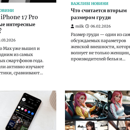
ВАЖЛИВІ НОВИНИ
Что считается вторым
НОВИНИ
размером груди
в iPhone 17 Pro
е интересные
milk
06.02.2026
?
Размер груди — один из са
обсуждаемых параметров
.03.2026
женской внешности, кото
Pro Max уже вышел и
волнует не только женщин,
 одним из самых
производителей белья и…
ых смартфонов года.
ели активно изучают
стики, сравнивают…