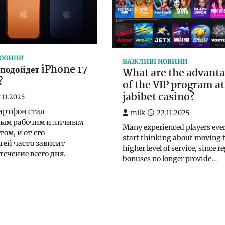
НОВИНИ
ВАЖЛИВІ НОВИНИ
 подойдет iPhone 17
What are the advant
?
of the VIP program at
jabibet casino?
.11.2025
артфон стал
milk
22.11.2025
ым рабочим и личным
Many experienced players eve
ом, и от его
start thinking about moving t
ей часто зависит
higher level of service, since r
течение всего дня.
bonuses no longer provide…