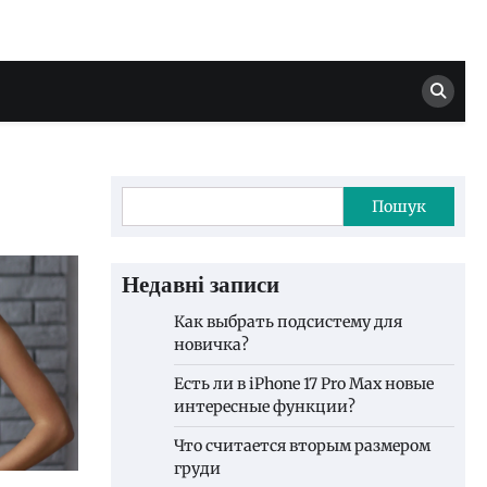
Пошук
Недавні записи
Как выбрать подсистему для
новичка?
Есть ли в iPhone 17 Pro Max новые
интересные функции?
Что считается вторым размером
груди