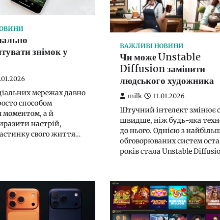
НОВИНИ
нально
ВАЖЛИВІ НОВИНИ
тувати знімок у
Чи може Unstable
Diffusion замінити
людського художника
.01.2026
оціальних мережах давно
milk
11.01.2026
росто способом
Штучний інтелект змінює с
 моментом, а й
швидше, ніж будь-яка техн
иразити настрій,
до нього. Однією з найбіль
астинку свого життя…
обговорюваних систем оста
років стала Unstable Diffusi