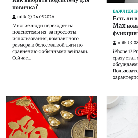
Как выбрать подсистему для
новичка?
ВАЖЛИВІ 
Есть ли 
milk
24.05.2026
Max новы
Многие люди переходят на
функции
подсистемы из-за простоты
использования, компактного
milk
08
размера и более мягкой тяги по
сравнению с обычными вейпами.
iPhone 17 
Сейчас…
сразу стал
обсуждаем
Пользоват
характери