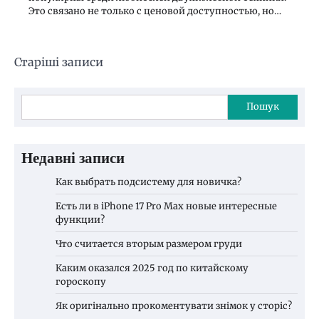
Это связано не только с ценовой доступностью, но…
Навігація
Старіші записи
за
записами
Пошук
Недавні записи
Как выбрать подсистему для новичка?
Есть ли в iPhone 17 Pro Max новые интересные
функции?
Что считается вторым размером груди
Каким оказался 2025 год по китайскому
гороскопу
Як оригінально прокоментувати знімок у сторіс?