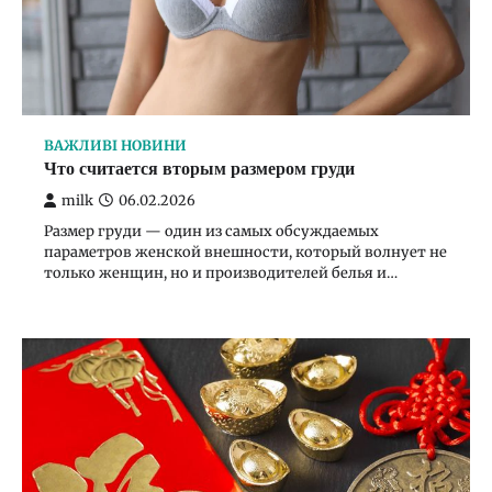
4
ВАЖЛИВІ НОВИНИ
Что считается вторым размером груди
ВАЖЛИВІ НОВИНИ
milk
06.02.2026
Каким оказался 2025 год по китайскому
Размер груди — один из самых обсуждаемых
гороскопу
параметров женской внешности, который волнует не
только женщин, но и производителей белья и…
milk
19.01.2026
5