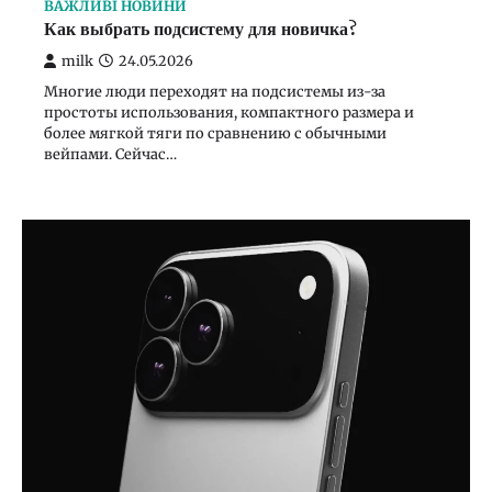
ВАЖЛИВІ НОВИНИ
Как выбрать подсистему для новичка?
milk
24.05.2026
ВАЖЛИВІ НОВИНИ
Многие люди переходят на подсистемы из-за
Як оригінально прокоментувати знімок у сторіс?
простоты использования, компактного размера и
более мягкой тяги по сравнению с обычными
milk
13.01.2026
вейпами. Сейчас…
1
ВАЖЛИВІ НОВИНИ
Как выбрать подсистему для новичка?
milk
24.05.2026
2