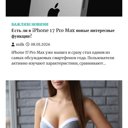
ВАЖЛИВІ НОВИНИ
Есть ли в iPhone 17 Pro Max новые интересные
ВАЖЛИВІ НОВИНИ
функции?
Есть ли в iPhone 17 Pro Max новые интересные
функции?
milk
08.03.2026
iPhone 17 Pro Max уже вышел и сразу стал одним из
milk
08.03.2026
самых обсуждаемых смартфонов года. Пользователи
активно изучают характеристики, сравнивают…
3
ВАЖЛИВІ НОВИНИ
Что считается вторым размером груди
milk
06.02.2026